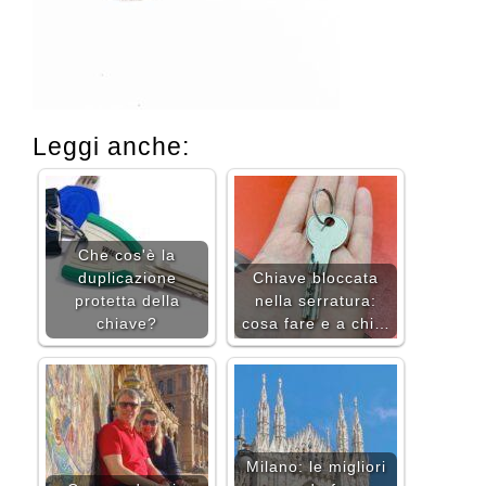
Leggi anche:
Che cos'è la
duplicazione
Chiave bloccata
protetta della
nella serratura:
chiave?
cosa fare e a chi…
Milano: le migliori