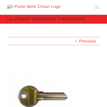
La chiave seghettata tradizionale
Previous