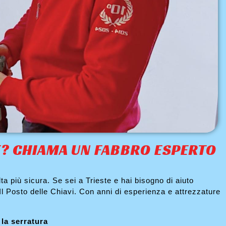
E? CHIAMA UN FABBRO ESPERTO
ta più sicura. Se sei a Trieste e hai bisogno di aiuto
l Posto delle Chiavi. Con anni di esperienza e attrezzature
la serratura