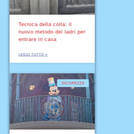
Tecnica della colla: il
nuovo metodo dei ladri per
entrare in casa
LEGGI TUTTO »
SICUREZZA