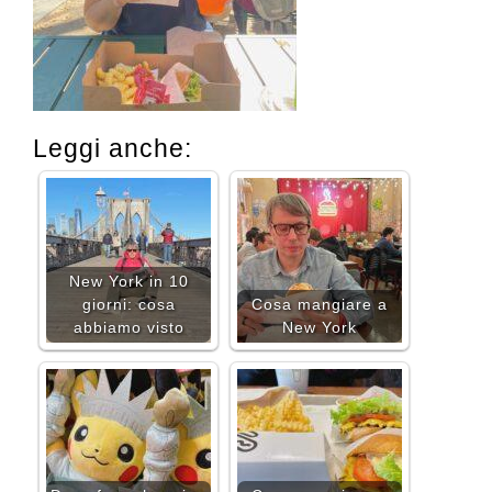
Leggi anche:
New York in 10
giorni: cosa
Cosa mangiare a
abbiamo visto
New York