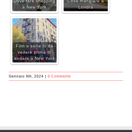
Dove fare shopping
Cosa mangiare a
a New York
Londra
Film e serie tv da
vedere prima di
andare a New York
Gennaio 9th, 2024
|
0 Comments