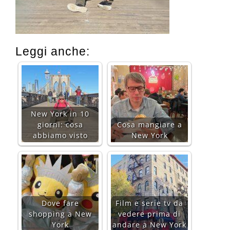
Leggi anche:
New York in 10
giorni: cosa
Cosa mangiare a
abbiamo visto
New York
Dove fare
Film e serie tv da
shopping a New
vedere prima di
York
andare a New York