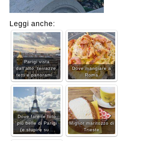
Leggi anche:
Parigi vista
dall’alto: terrazze,
Dove mangiare a
tetti e panorami…
Roma
Dove fare le foto
più belle di Parigi
Miglior maritozzo di
(e stupire su…
Trieste