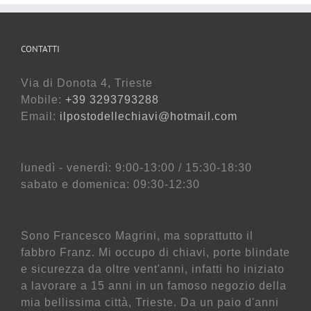
CONTATTI
Via di Donota 4, Trieste
Mobile:
+39 3293793288
Email:
ilpostodellechiavi@hotmail.com
lunedì - venerdì: 9:00-13:00 / 15:30-18:30
sabato e domenica: 09:30-12:30
Sono Francesco Magrini, ma soprattutto il
fabbro Franz. Mi occupo di chiavi, porte blindate
e sicurezza da oltre vent'anni, infatti ho iniziato
a lavorare a 15 anni in un famoso negozio della
mia bellissima città, Trieste. Da un paio d'anni