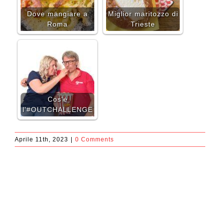
Dove mangiare a
Miglior maritozzo di
Roma
Trieste
Cos'è
l'#OUTCHALLENGE
Aprile 11th, 2023
|
0 Comments