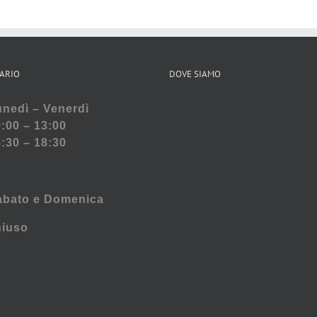
ARIO
DOVE SIAMO
nedì – Venerdì
:00 – 13:00
:30 – 18:30
abato e
Domenica
hiuso