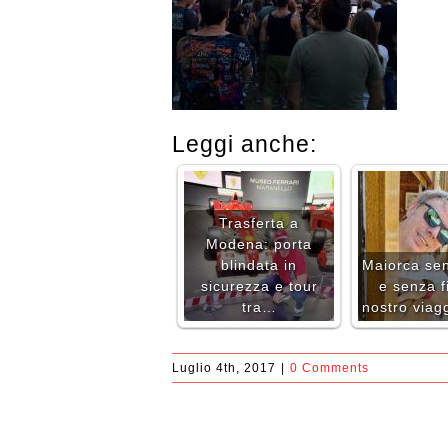
Leggi anche:
Trasferta a
Modena: porta
blindata in
Maiorca se
sicurezza e tour
e senza fil
tra…
nostro viag
Luglio 4th, 2017
|
0 Comments