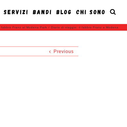
SERVIZI
BANDI
BLOG
CHI SONO
l fabbro Franz al Modena Park
/
Diario di viaggio: il fabbro Franz a Modena
Previous