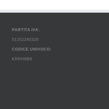
PARTITA IVA:
01252240328
CODICE UNIVOCO:
KRRH6B9