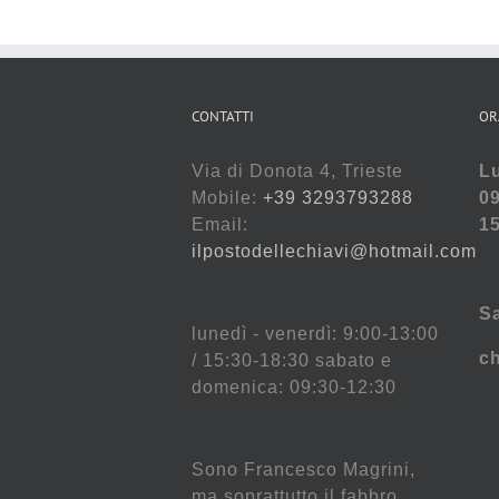
CONTATTI
OR
Via di Donota 4, Trieste
Lu
Mobile:
+39 3293793288
09
Email:
15
ilpostodellechiavi@hotmail.com
S
lunedì - venerdì: 9:00-13:00
c
/ 15:30-18:30 sabato e
domenica: 09:30-12:30
Sono Francesco Magrini,
ma soprattutto il fabbro