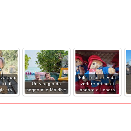
nza auto
Film e serie tv da
tri: il
Un viaggio da
vedere prima di
gio tra…
sogno alle Maldive
andare a Londra