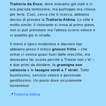
Trattoria da Enzo
, dove eravamo già stati e ci
era piaciuta tantissimo, ma purtroppo era chiusa
per ferie. Così, cerca che ti ricerca, abbiamo
deciso di provare la
Trattoria Aldina
. Lo stile è
molto simile: il ristorante si trova al primo piano,
non si può prenotare ma l’attesa scorre veloce e
si aspetta giù in strada.
Il menù è tipico modenese e davvero top:
abbiamo preso il mitico
gnocco fritto
– che
ormai ci veniva quasi fuori dalle orecchie, ma
dovevamo far scorta perché a Trieste non c’è! –
e due primi da dividere, la
gramigna con
salsiccia
e le
lasagne verdi a 7 strati
. Tutto
buonissimo, servizio veloce e personale
gentilissimo. Un posto dove sicuramente
torneremo!
📍
Trattoria Aldina