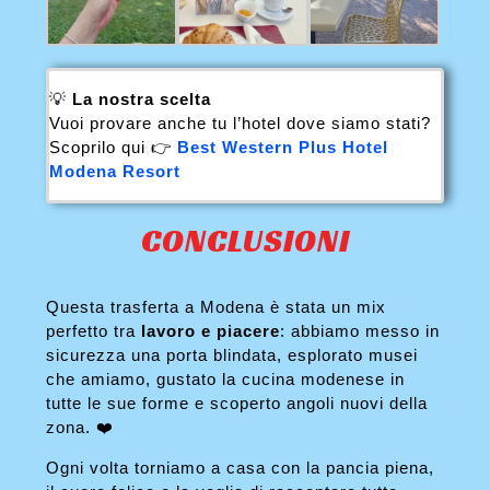
💡
La nostra scelta
Vuoi provare anche tu l’hotel dove siamo stati?
Scoprilo qui 👉
Best Western Plus Hotel
Modena Resort
CONCLUSIONI
Questa trasferta a Modena è stata un mix
perfetto tra
lavoro e piacere
: abbiamo messo in
sicurezza una porta blindata, esplorato musei
che amiamo, gustato la cucina modenese in
tutte le sue forme e scoperto angoli nuovi della
zona. ❤️
Ogni volta torniamo a casa con la pancia piena,