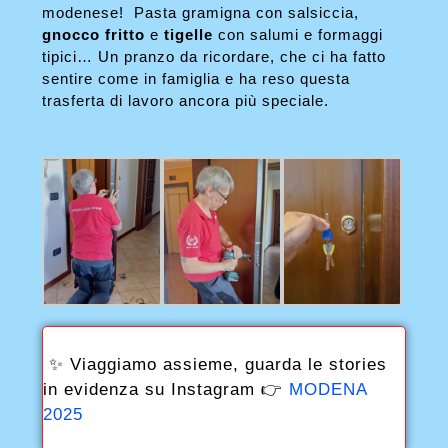
modenese! Pasta gramigna con salsiccia,
gnocco fritto
e
tigelle
con salumi e formaggi
tipici… Un pranzo da ricordare, che ci ha fatto
sentire come in famiglia e ha reso questa
trasferta di lavoro ancora più speciale.
✨ Viaggiamo assieme, guarda le stories
in evidenza su Instagram 👉
MODENA
2025