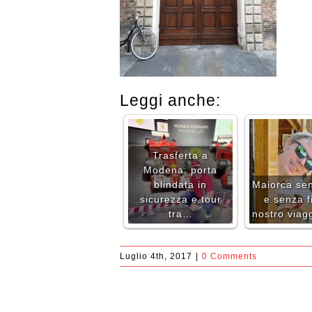
Leggi anche:
Trasferta a
Modena: porta
blindata in
Maiorca se
sicurezza e tour
e senza fil
tra…
nostro viag
Luglio 4th, 2017
|
0 Comments