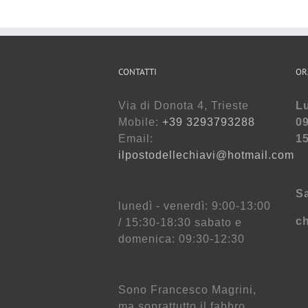
CONTATTI
OR
Via di Donota 4, Trieste
Lu
Mobile:
+39 3293793288
09
Email:
15
ilpostodellechiavi@hotmail.com
S
lunedì - venerdì: 9:00-13:00
c
/ 15:30-18:30 sabato e
domenica: 09:30-12:30
Sono Francesco Magrini,
ma soprattutto il fabbro