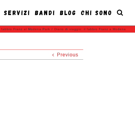
SERVIZI
BANDI
BLOG
CHI SONO
l fabbro Franz al Modena Park
/
Diario di viaggio: il fabbro Franz a Modena
Previous