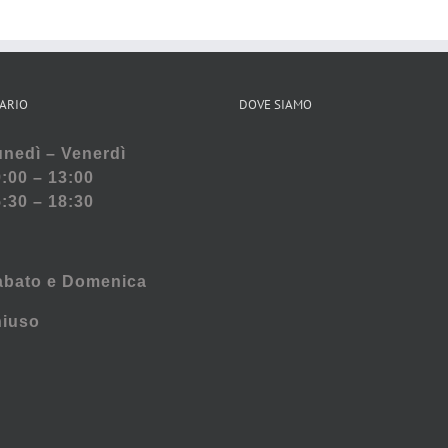
ARIO
DOVE SIAMO
nedì – Venerdì
:00 – 13:00
:30 – 18:30
abato e
Domenica
hiuso