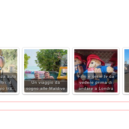
nza auto
Film e serie tv da
tri: il
Un viaggio da
vedere prima di
gio tra…
sogno alle Maldive
andare a Londra