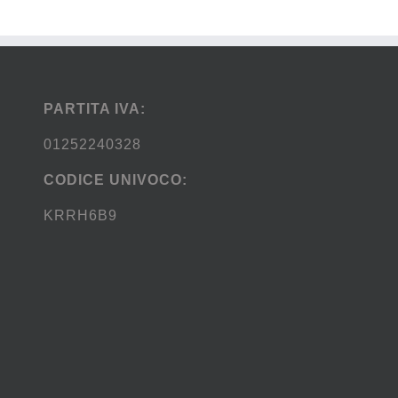
PARTITA IVA:
01252240328
CODICE UNIVOCO:
KRRH6B9