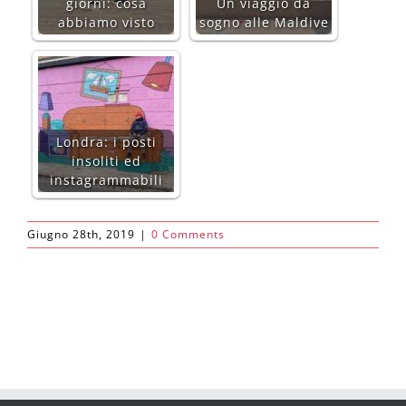
giorni: cosa
Un viaggio da
abbiamo visto
sogno alle Maldive
Londra: i posti
insoliti ed
instagrammabili
Giugno 28th, 2019
|
0 Comments