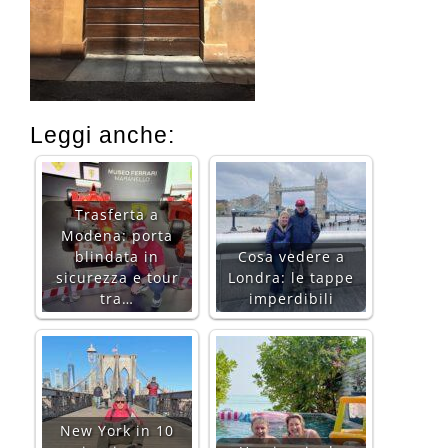
Leggi anche:
Trasferta a
Modena: porta
blindata in
Cosa vedere a
sicurezza e tour
Londra: le tappe
tra…
imperdibili
New York in 10