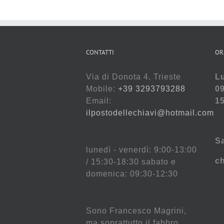
CONTATTI
OR
Via di Donota 4, Trieste
Lu
Mobile:
+39 3293793288
09
Email:
15
ilpostodellechiavi@hotmail.com
S
lunedì - venerdì: 9:00-13:00
c
/ 15:30-18:30 sabato e
domenica: 09:30-12:30
Sono Francesco Magrini,
ma soprattutto il fabbro