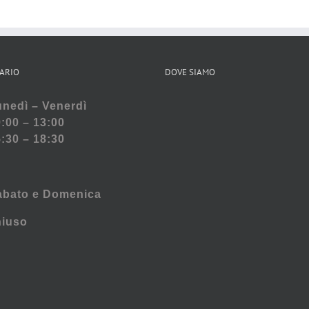
ARIO
DOVE SIAMO
nedì – Venerdì
:00 – 13:00
:30 – 18:30
abato e
Domenica
hiuso