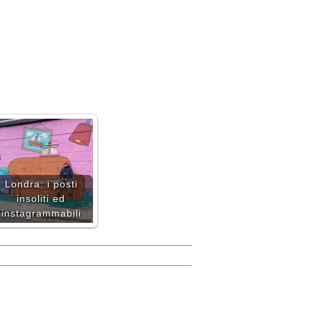
Londra: i posti
insoliti ed
instagrammabili