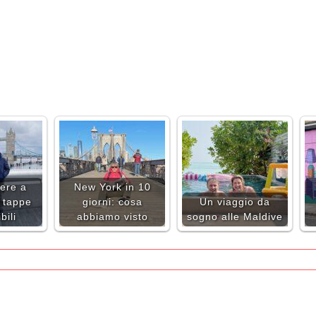
ere a
New York in 10
 tappe
giorni: cosa
Un viaggio da
bili
abbiamo visto
sogno alle Maldive