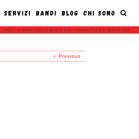
SERVIZI
BANDI
BLOG
CHI SONO
Home
/
Il fabbro Franz al Modena Park
/
Il fabbro Franz al Modena Park
Previous