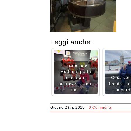
Leggi anche:
Trasferta a
Modena: porta
blindata in
Cosa ved
sicurezza e tour
Londra: le
tra…
imperdi
Giugno 28th, 2019
|
0 Comments