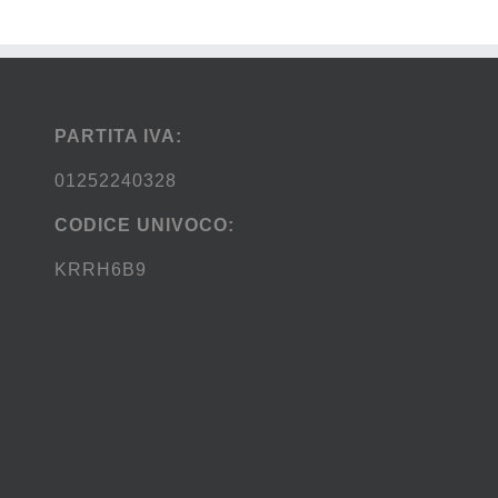
PARTITA IVA:
01252240328
CODICE UNIVOCO:
KRRH6B9