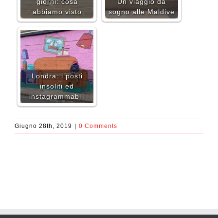
giorni: cosa
Un viaggio da
abbiamo visto
sogno alle Maldive
Londra: i posti
insoliti ed
instagrammabili
Giugno 28th, 2019
|
0 Comments