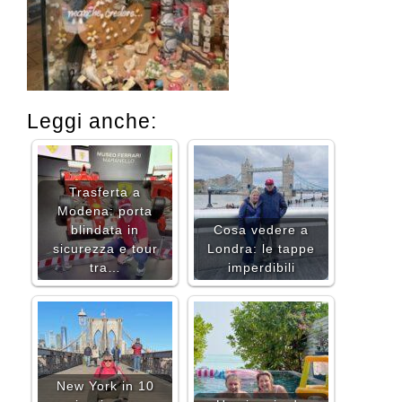
Leggi anche:
Trasferta a
Modena: porta
blindata in
Cosa vedere a
sicurezza e tour
Londra: le tappe
tra…
imperdibili
New York in 10