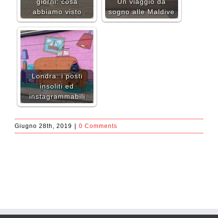
giorni: cosa
Un viaggio da
abbiamo visto
sogno alle Maldive
Londra: i posti
insoliti ed
instagrammabili
Giugno 28th, 2019
|
0 Comments