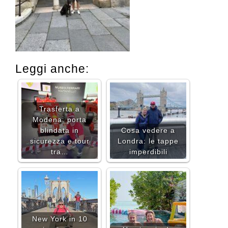
Leggi anche:
Trasferta a
Modena: porta
blindata in
Cosa vedere a
sicurezza e tour
Londra: le tappe
tra…
imperdibili
New York in 10