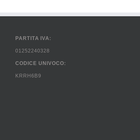
PARTITA IVA:
01252240328
CODICE UNIVOCO:
KRRH6B9