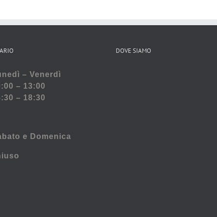
ARIO
DOVE SIAMO
nedì – Venerdì
:00 – 13:00
:30 – 18:30
abato e
Domenica
hiuso