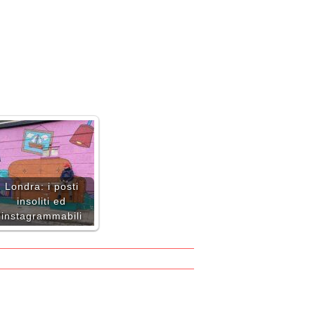
Londra: i posti
insoliti ed
instagrammabili