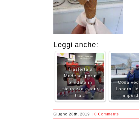
Leggi anche:
Trasferta a
Modena: porta
blindata in
Cosa ved
sicurezza e tour
Londra: le
tra…
imperdi
Giugno 28th, 2019
|
0 Comments