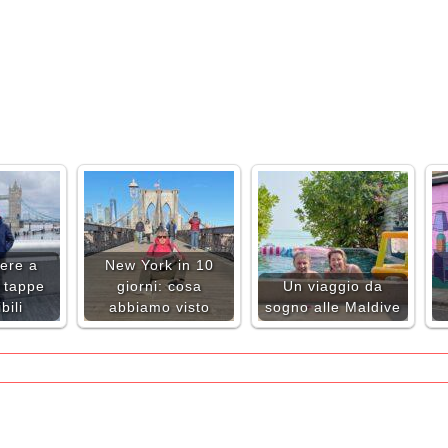
ere a
New York in 10
 tappe
giorni: cosa
Un viaggio da
bili
abbiamo visto
sogno alle Maldive