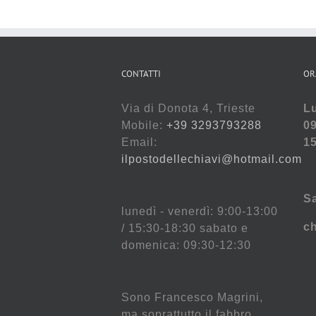
CONTATTI
OR
Via di Donota 4, Trieste
Lu
Mobile:
+39 3293793288
09
Email:
15
ilpostodellechiavi@hotmail.com
S
lunedì - venerdì: 9:00-13:00
c
/ 15:30-18:30 sabato e
domenica: 09:30-12:30
Sono Francesco Magrini,
ma soprattutto il fabbro