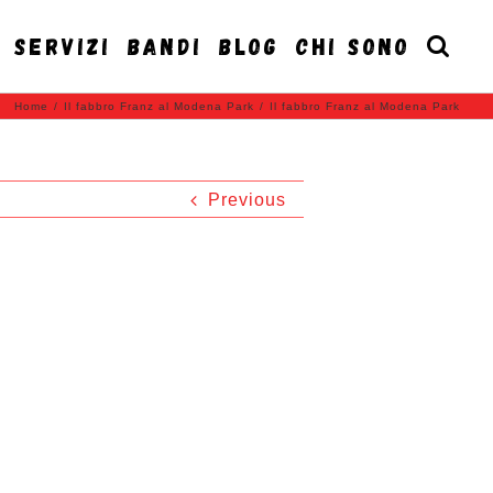
SERVIZI
BANDI
BLOG
CHI SONO
Home
/
Il fabbro Franz al Modena Park
/
Il fabbro Franz al Modena Park
Previous