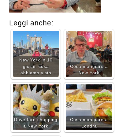
Leggi anche:
New York in 10
giorni: cosa
Cosa mangiare a
abbiamo visto
New York
Dove fare shopping
Cosa mangiare a
a New York
Londra