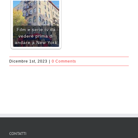
Film e serie tv da
vedere prima di
andare a New York
Dicembre 1st, 2023
|
0 Comments
CONTATTI