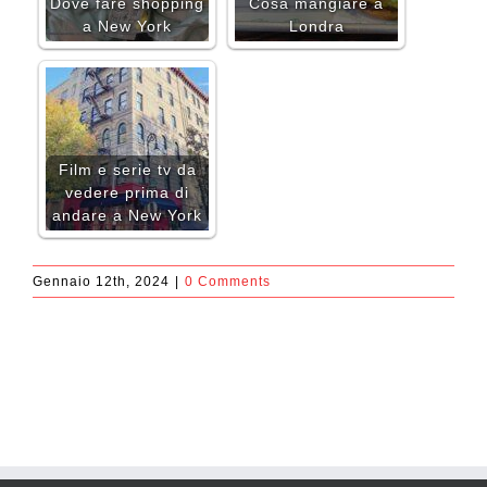
Dove fare shopping
Cosa mangiare a
a New York
Londra
Film e serie tv da
vedere prima di
andare a New York
Gennaio 12th, 2024
|
0 Comments