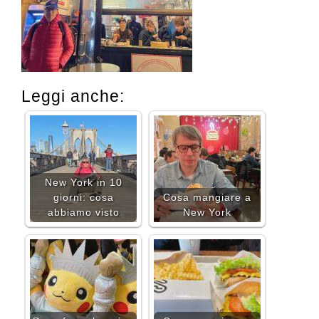
Leggi anche:
New York in 10
giorni: cosa
Cosa mangiare a
abbiamo visto
New York