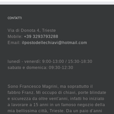
CONTATTI
Via di Donota 4, Trieste
Mobile:
+39 3293793288
Email:
ilpostodellechiavi@hotmail.com
lunedì - venerdì: 9:00-13:00 / 15:30-18:30
sabato e domenica: 09:30-12:30
Sono Francesco Magrini, ma soprattutto il
fabbro Franz. Mi occupo di chiavi, porte blindate
e sicurezza da oltre vent'anni, infatti ho iniziato
a lavorare a 15 anni in un famoso negozio della
mia bellissima città, Trieste. Da un paio d'anni