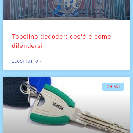
Topolino decoder: cos’è e come
difendersi
LEGGI TUTTO »
CHIAVI