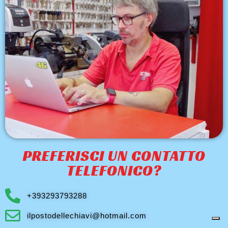
PREFERISCI UN CONTATTO
TELEFONICO?
+393293793288
ilpostodellechiavi@hotmail.com