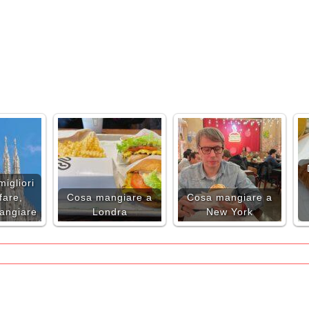
migliori
fare,
Cosa mangiare a
Cosa mangiare a
angiare
Londra
New York