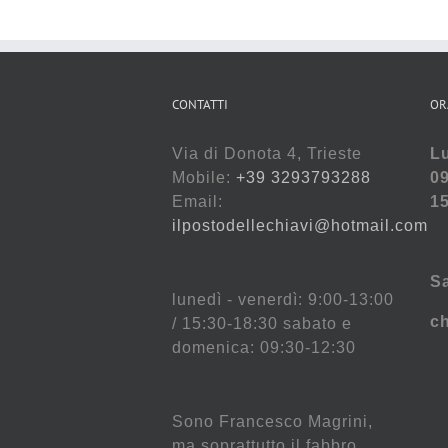
CONTATTI
OR
Via di Donota 4, Trieste
Lu
Mobile:
+39 3293793288
09
Email:
15
ilpostodellechiavi@hotmail.com
S
lunedì - venerdì: 9:00-13:00
c
/ 15:30-18:30 sabato e
domenica: 09:30-12:30
Sono Francesco Magrini,
ma soprattutto il fabbro