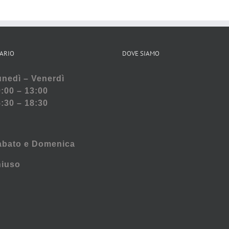
ARIO
DOVE SIAMO
nedì – Venerdì
:00 – 13:00
:30 – 18:30
abato e
Domenica
hiuso