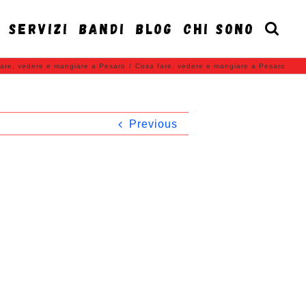
SERVIZI
BANDI
BLOG
CHI SONO
are, vedere e mangiare a Pesaro
/
Cosa fare, vedere e mangiare a Pesaro
Previous