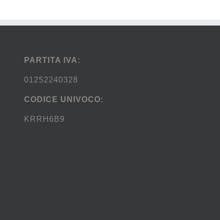
PARTITA IVA:
01252240328
CODICE UNIVOCO:
KRRH6B9