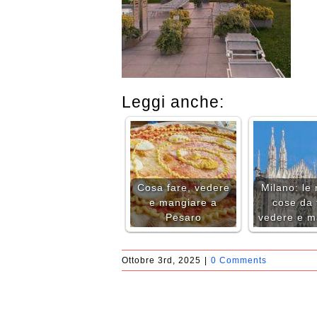
Leggi anche:
Cosa fare, vedere
Milano: le 
e mangiare a
cose da 
Pesaro
vedere e m
Ottobre 3rd, 2025
|
0 Comments