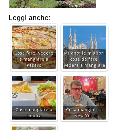
Leggi anche:
Cosa fare, vedere
Milano: le migliori
e mangiare a
cose da fare,
Pesaro
vedere e mangiare
Cosa mangiare a
Cosa mangiare a
Londra
New York