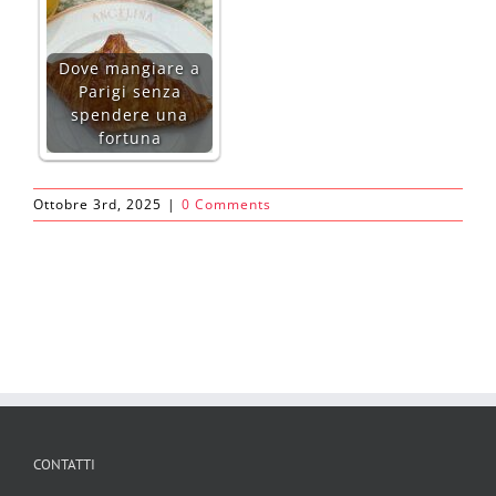
Dove mangiare a
Parigi senza
spendere una
fortuna
Ottobre 3rd, 2025
|
0 Comments
CONTATTI