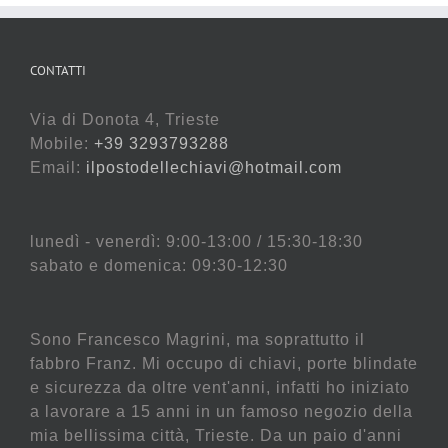
CONTATTI
Via di Donota 4, Trieste
Mobile:
+39 3293793288
Email:
ilpostodellechiavi@hotmail.com
lunedì - venerdì: 9:00-13:00 / 15:30-18:30
sabato e domenica: 09:30-12:30
Sono Francesco Magrini, ma soprattutto il
fabbro Franz. Mi occupo di chiavi, porte blindate
e sicurezza da oltre vent'anni, infatti ho iniziato
a lavorare a 15 anni in un famoso negozio della
mia bellissima città, Trieste. Da un paio d'anni