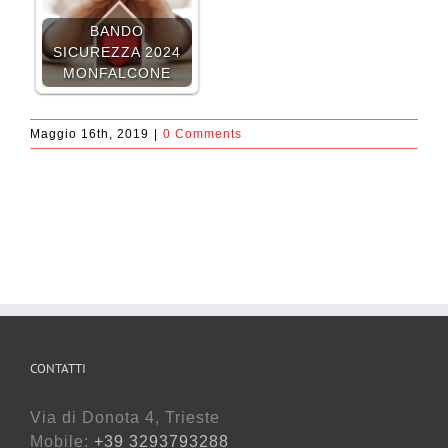
BANDO
SICUREZZA 2024
MONFALCONE
Maggio 16th, 2019
|
0 Comments
CONTATTI
Via di Donota 4, Trieste
Mobile:
+39 3293793288