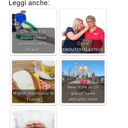
Leggi anche:
Che cos'è la
duplicazione
protetta della
Cos'è
chiave?
l'#OUTCHALLENGE
New York in 10
Miglior maritozzo di
giorni: cosa
Trieste
abbiamo visto