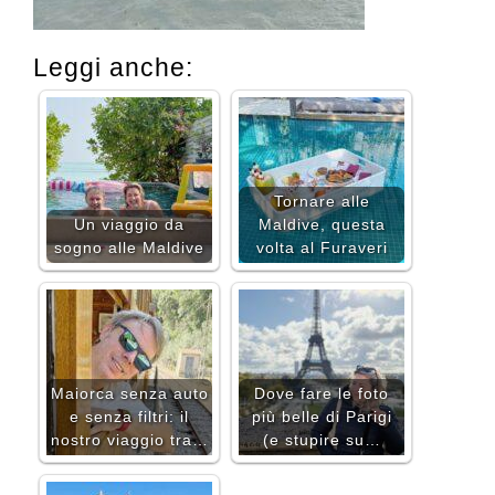
Leggi anche:
Tornare alle
Un viaggio da
Maldive, questa
sogno alle Maldive
volta al Furaveri
Maiorca senza auto
Dove fare le foto
e senza filtri: il
più belle di Parigi
nostro viaggio tra…
(e stupire su…