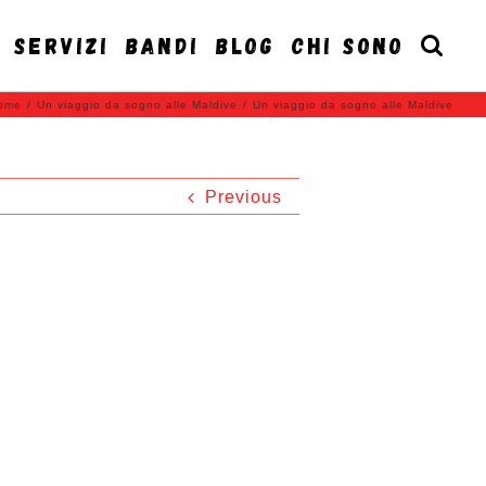
SERVIZI
BANDI
BLOG
CHI SONO
ome
/
Un viaggio da sogno alle Maldive
/
Un viaggio da sogno alle Maldive
Previous