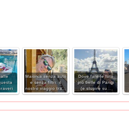
alle
Maiorca senza auto
Dove fare le foto
questa
e senza filtri: il
più belle di Parigi
uraveri
nostro viaggio tra…
(e stupire su…