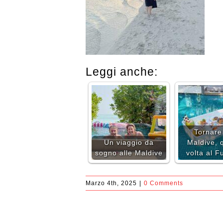
Leggi anche:
Tornare 
Un viaggio da
Maldive, 
sogno alle Maldive
volta al F
Marzo 4th, 2025
|
0 Comments