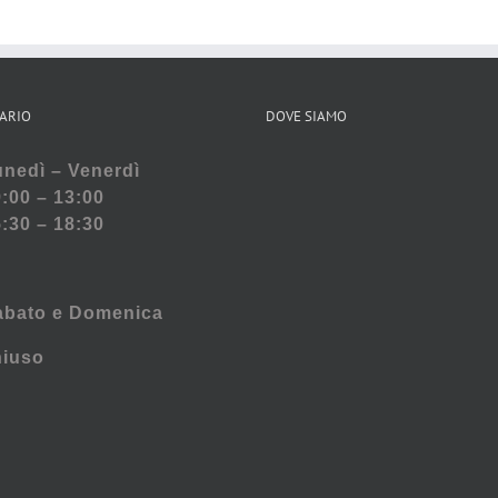
ARIO
DOVE SIAMO
nedì – Venerdì
:00 – 13:00
:30 – 18:30
abato e
Domenica
hiuso