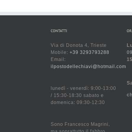
CONTATTI
OR
Via di Donota 4, Trieste
Lu
Mobile:
+39 3293793288
09
Email:
15
ilpostodellechiavi@hotmail.com
S
lunedì - venerdì: 9:00-13:00
c
/ 15:30-18:30 sabato e
domenica: 09:30-12:30
Sono Francesco Magrini,
ma soprattutto il fabbro