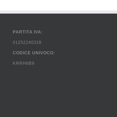
PARTITA IVA:
01252240328
CODICE UNIVOCO:
KRRH6B9