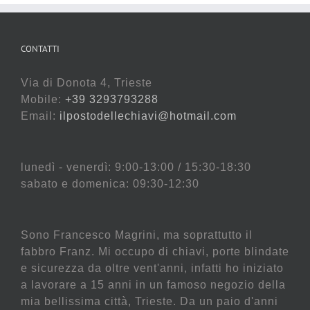
CONTATTI
Via di Donota 4, Trieste
Mobile:
+39 3293793288
Email:
ilpostodellechiavi@hotmail.com
lunedì - venerdì: 9:00-13:00 / 15:30-18:30
sabato e domenica: 09:30-12:30
Sono Francesco Magrini, ma soprattutto il
fabbro Franz. Mi occupo di chiavi, porte blindate
e sicurezza da oltre vent'anni, infatti ho iniziato
a lavorare a 15 anni in un famoso negozio della
mia bellissima città, Trieste. Da un paio d'anni