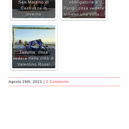
San Martino di
obbligatorie a
Castrozza in
Parigi: cosa vedere
inverno
almeno una volta…
Tavullia: cosa
vedere nella città di
Valentino Rossi
Agosto 29th, 2023
|
0 Comments