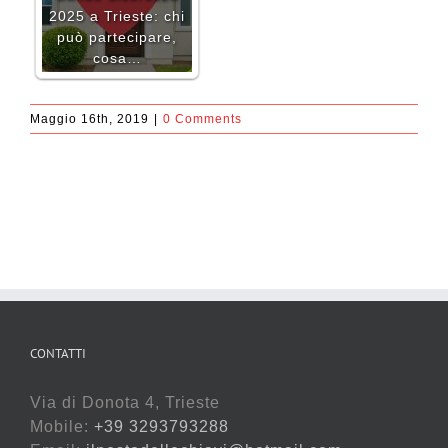
2025 a Trieste: chi
può partecipare,
cosa…
Maggio 16th, 2019
|
0 Comments
CONTATTI
Via di Donota 4, Trieste
Mobile:
+39 3293793288