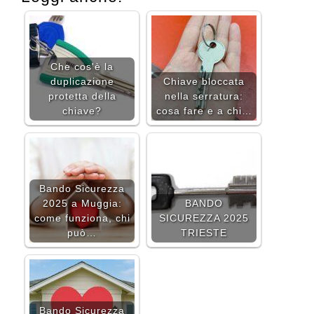
Che cos'è la
duplicazione
Chiave bloccata
protetta della
nella serratura:
chiave?
cosa fare e a chi…
Bando Sicurezza
2025 a Muggia:
BANDO
come funziona, chi
SICUREZZA 2025
può…
TRIESTE
Bando Sicurezza