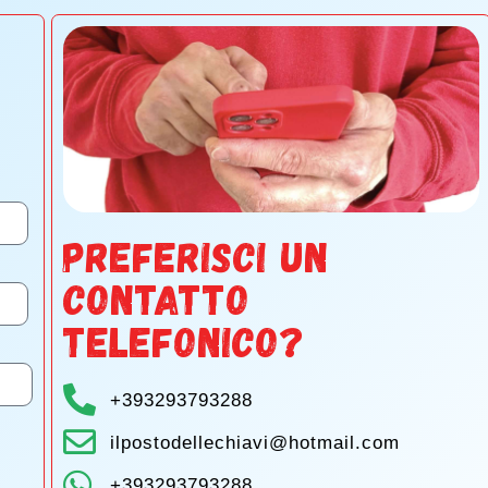
PREFERISCI UN
CONTATTO
TELEFONICO?
+393293793288
ilpostodellechiavi@hotmail.com
+393293793288