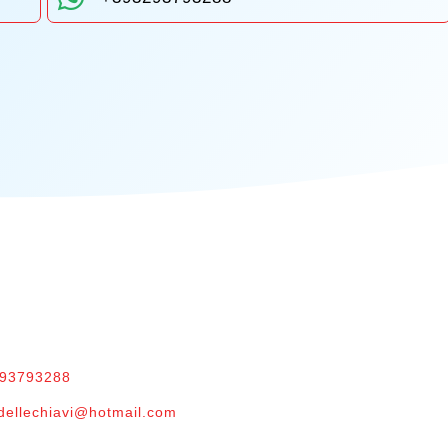
TTI
ORARIO
Donota 4, Trieste
Lunedì – Venerdì
293793288
09:00 – 13:00
odellechiavi@hotmail.com
15:30 – 18:30
Sabato e Domenica