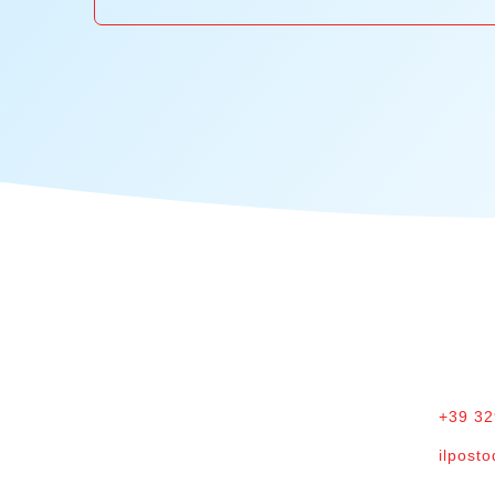
IL POSTO DELLE CHIAVI
CONTA
di Francesco Magrini
Via di 
Partita IVA:
+39 3
01252240328
ilpost
Codice Univoco: