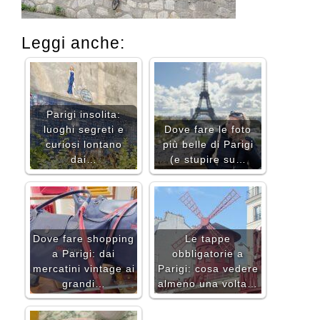
Leggi anche:
Parigi insolita:
luoghi segreti e
Dove fare le foto
curiosi lontano
più belle di Parigi
dai…
(e stupire su…
Dove fare shopping
Le tappe
a Parigi: dai
obbligatorie a
mercatini vintage ai
Parigi: cosa vedere
grandi…
almeno una volta…