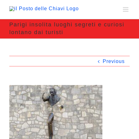
Parigi insolita luoghi segreti e curiosi
lontano dai turisti
Previous