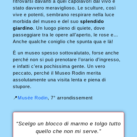
ritrovarsi davanti a quei capolavori dal vivo è
stato davvero meraviglioso. Le sculture, così
vive e potenti, sembrano respirare nella luce
morbida del museo e del suo
splendido
giardino
. Un luogo pieno di quiete, dove
passeggiare tra le opere all’aperto, le rose e…
Anche qualche coniglio che spunta qua e là!
È un museo spesso sottovalutato, forse anche
perché non si può prenotare l’orario d’ingresso,
e infatti c’era pochissima gente. Un vero
peccato, perché il Museo Rodin merita
assolutamente una visita lenta e piena di
stupore.
📍
Musée Rodin
, 7° arrondissement
“Scelgo un blocco di marmo e tolgo tutto
quello che non mi serve.”