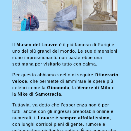
Il
Museo del Louvre
è il più famoso di Parigi e
uno dei più grandi del mondo. Le sue dimensioni
sono impressionanti: non basterebbe una
settimana per visitarlo tutto con calma.
Per questo abbiamo scelto di seguire l’
itinerario
veloce
, che permette di ammirare le opere più
celebri come la
Gioconda
, la
Venere di Milo
e
la
Nike di Samotracia
.
Tuttavia, va detto che l’esperienza non è per
tutti: anche con gli ingressi prenotabili online e
numerati, il
Louvre è sempre affollatissimo
,
con lunghi corridoi pieni di gente, rumore e
un’atmosfera piuttosto caotica. È un museo che