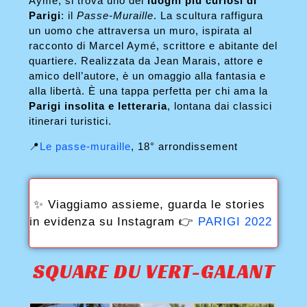
Aymé, si trova uno dei
luoghi più curiosi di
Parigi
: il
Passe-Muraille
. La scultura raffigura
un uomo che attraversa un muro, ispirata al
racconto di Marcel Aymé, scrittore e abitante del
quartiere. Realizzata da Jean Marais, attore e
amico dell’autore, è un omaggio alla fantasia e
alla libertà. È una tappa perfetta per chi ama la
Parigi insolita e letteraria
, lontana dai classici
itinerari turistici.
📍
Le passe-muraille
, 18° arrondissement
✨ Viaggiamo assieme, guarda le stories
in evidenza su Instagram 👉
PARIGI 2022
SQUARE DU VERT-GALANT