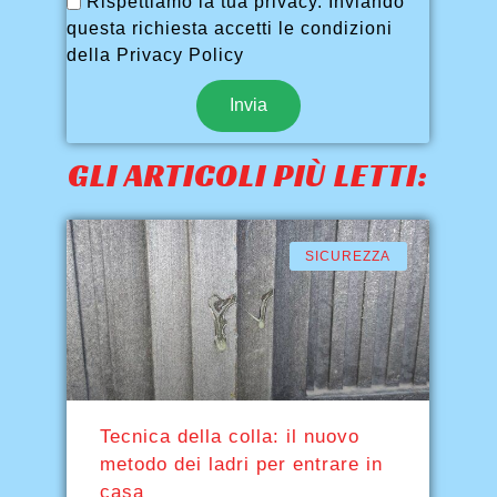
Rispettiamo la tua privacy. Inviando
questa richiesta accetti le condizioni
della Privacy Policy
Invia
GLI ARTICOLI PIÙ LETTI:
SICUREZZA
Tecnica della colla: il nuovo
metodo dei ladri per entrare in
casa