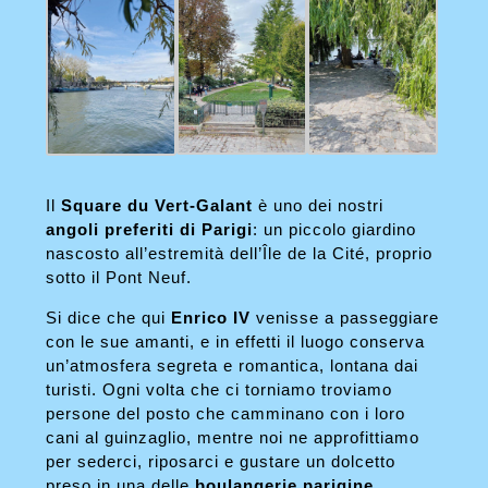
Il
Square du Vert-Galant
è uno dei nostri
angoli preferiti di Parigi
: un piccolo giardino
nascosto all’estremità dell’Île de la Cité, proprio
sotto il Pont Neuf.
Si dice che qui
Enrico IV
venisse a passeggiare
con le sue amanti, e in effetti il luogo conserva
un’atmosfera segreta e romantica, lontana dai
turisti. Ogni volta che ci torniamo troviamo
persone del posto che camminano con i loro
cani al guinzaglio, mentre noi ne approfittiamo
per sederci, riposarci e gustare un dolcetto
preso in una delle
boulangerie parigine
.