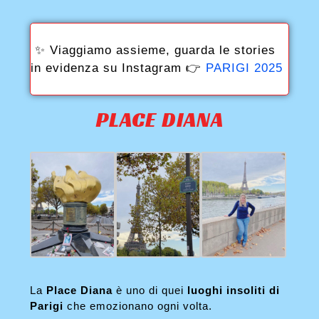
✨ Viaggiamo assieme, guarda le stories
in evidenza su Instagram 👉
PARIGI 2025
PLACE DIANA
La
Place Diana
è uno di quei
luoghi insoliti di
Parigi
che emozionano ogni volta.