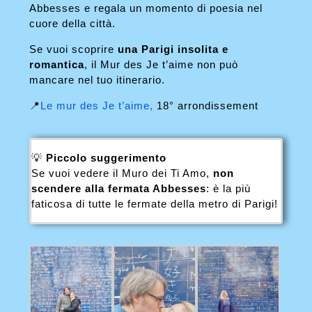
Abbesses e regala un momento di poesia nel
cuore della città.
Se vuoi scoprire
una Parigi insolita e
romantica
, il Mur des Je t’aime non può
mancare nel tuo itinerario.
📍
Le mur des Je t’aime,
18° arrondissement
💡
Piccolo suggerimento
Se vuoi vedere il Muro dei Ti Amo,
non
scendere alla fermata Abbesses
: è la più
faticosa di tutte le fermate della metro di Parigi!