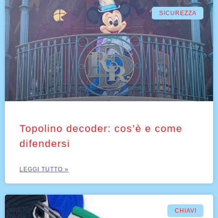
SICUREZZA
Topolino decoder: cos’è e come
difendersi
LEGGI TUTTO »
CHIAVI