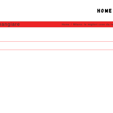
Home
 mangiare
Home
/
Milano: le migliori cose da 