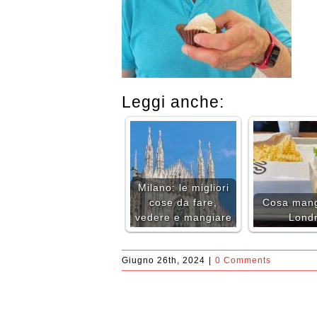
Leggi anche:
Milano: le migliori
cose da fare,
Cosa mang
vedere e mangiare
Lond
Giugno 26th, 2024
|
0 Comments