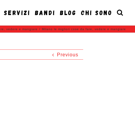
SERVIZI
BANDI
BLOG
CHI SONO
fare, vedere e mangiare
/
Milano le migliori cose da fare, vedere e mangiare
Previous