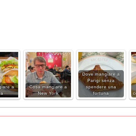
Dove mangiare a
Parigi senza
iare a
Cosa mangiare a
spendere una
ra
New York
fortuna
c