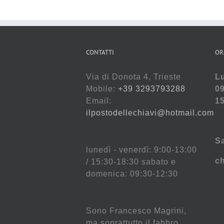
CONTATTI
OR
Via di Donota 4, Trieste
Lu
Mobile:
+39 3293793288
09
Email:
15
ilpostodellechiavi@hotmail.com
S
lunedì - venerdì: 9:00-13:00
c
/ 15:30-18:30 sabato e
domenica: 09:30-12:30
Sono Francesco Magrini,
ma soprattutto il fabbro