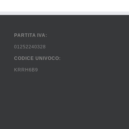
PARTITA IVA:
01252240328
CODICE UNIVOCO:
KRRH6B9