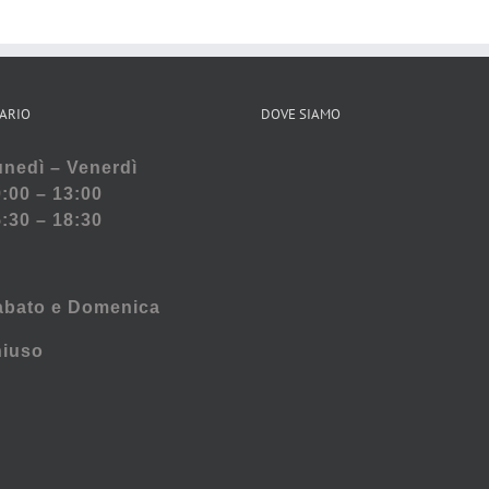
ARIO
DOVE SIAMO
nedì – Venerdì
:00 – 13:00
:30 – 18:30
abato e
Domenica
hiuso