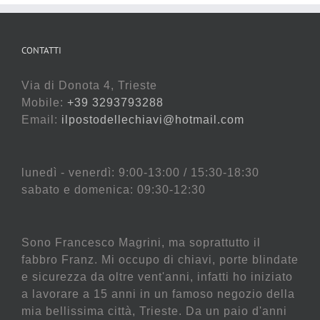
CONTATTI
Via di Donota 4, Trieste
Mobile:
+39 3293793288
Email:
ilpostodellechiavi@hotmail.com
lunedì - venerdì: 9:00-13:00 / 15:30-18:30
sabato e domenica: 09:30-12:30
Sono Francesco Magrini, ma soprattutto il
fabbro Franz. Mi occupo di chiavi, porte blindate
e sicurezza da oltre vent'anni, infatti ho iniziato
a lavorare a 15 anni in un famoso negozio della
mia bellissima città, Trieste. Da un paio d'anni