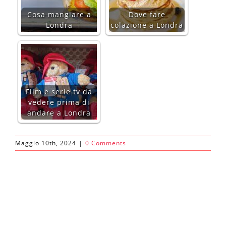
Cosa mangiare a
Dove fare
Londra
colazione a Londra
Film e serie tv da
vedere prima di
andare a Londra
Maggio 10th, 2024
|
0 Comments