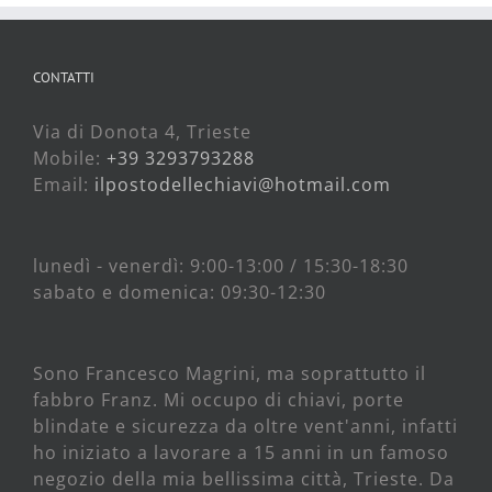
CONTATTI
Via di Donota 4, Trieste
Mobile:
+39 3293793288
Email:
ilpostodellechiavi@hotmail.com
lunedì - venerdì: 9:00-13:00 / 15:30-18:30
sabato e domenica: 09:30-12:30
Sono Francesco Magrini, ma soprattutto il
fabbro Franz. Mi occupo di chiavi, porte
blindate e sicurezza da oltre vent'anni, infatti
ho iniziato a lavorare a 15 anni in un famoso
negozio della mia bellissima città, Trieste. Da