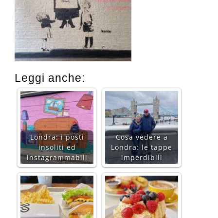
Leggi anche:
Londra: i posti
Cosa vedere a
insoliti ed
Londra: le tappe
instagrammabili
imperdibili