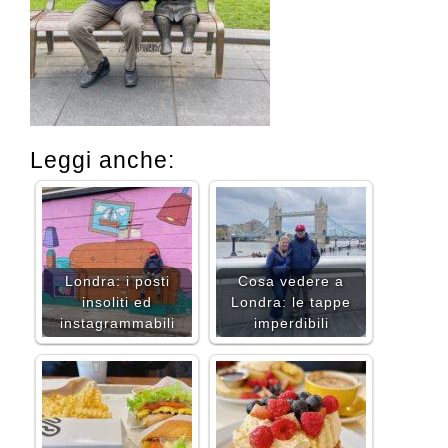
Leggi anche:
Londra: i posti
Cosa vedere a
insoliti ed
Londra: le tappe
instagrammabili
imperdibili