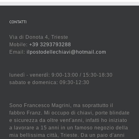
CONTATTI
Via di Donota 4, Trieste
Mobile:
+39 3293793288
Email:
ilpostodellechiavi@hotmail.com
lunedì - venerdì: 9:00-13:00 / 15:30-18:30
sabato e domenica: 09:30-12:30
Sono Francesco Magrini, ma soprattutto il
fabbro Franz. Mi occupo di chiavi, porte blindate
e sicurezza da oltre vent'anni, infatti ho iniziato
a lavorare a 15 anni in un famoso negozio della
mia bellissima città, Trieste. Da un paio d'anni