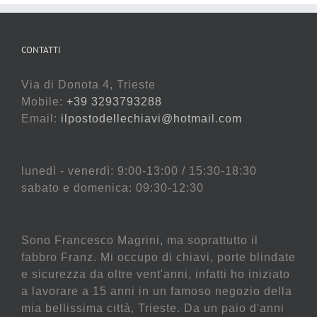
CONTATTI
Via di Donota 4, Trieste
Mobile:
+39 3293793288
Email:
ilpostodellechiavi@hotmail.com
lunedì - venerdì: 9:00-13:00 / 15:30-18:30
sabato e domenica: 09:30-12:30
Sono Francesco Magrini, ma soprattutto il
fabbro Franz. Mi occupo di chiavi, porte blindate
e sicurezza da oltre vent'anni, infatti ho iniziato
a lavorare a 15 anni in un famoso negozio della
mia bellissima città, Trieste. Da un paio d'anni