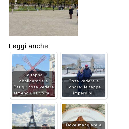
Leggi anche:
Le tappe
obbligatorie a
Cosa vedere a
Parigi: cosa vedere
Londra: le tappe
almeno una volta…
imperdibili
Dove mangiare a