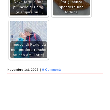
Dove fare le foto
Parigi senza
più belle di Parigi
spendere una
(e stupire su…
fortuna
I musei di Parigi da
non perdere (anche
se non ami l’arte)
Novembre 1st, 2025
|
0 Comments