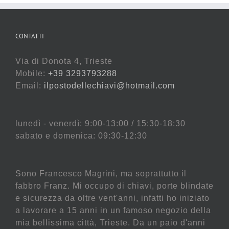
CONTATTI
Via di Donota 4, Trieste
Mobile:
+39 3293793288
Email:
ilpostodellechiavi@hotmail.com
lunedì - venerdì: 9:00-13:00 / 15:30-18:30
sabato e domenica: 09:30-12:30
Sono Francesco Magrini, ma soprattutto il
fabbro Franz. Mi occupo di chiavi, porte blindate
e sicurezza da oltre vent'anni, infatti ho iniziato
a lavorare a 15 anni in un famoso negozio della
mia bellissima città, Trieste. Da un paio d'anni