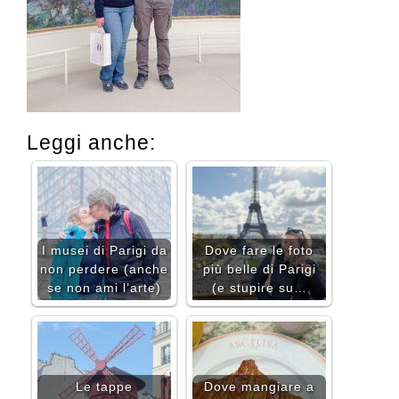
Leggi anche:
I musei di Parigi da
Dove fare le foto
non perdere (anche
più belle di Parigi
se non ami l’arte)
(e stupire su…
Le tappe
Dove mangiare a