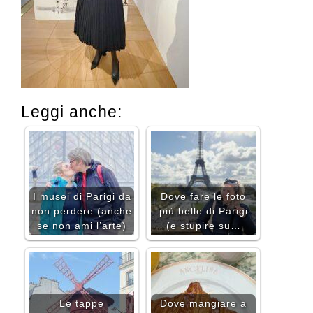
Leggi anche:
I musei di Parigi da
Dove fare le foto
non perdere (anche
più belle di Parigi
se non ami l’arte)
(e stupire su…
Le tappe
Dove mangiare a