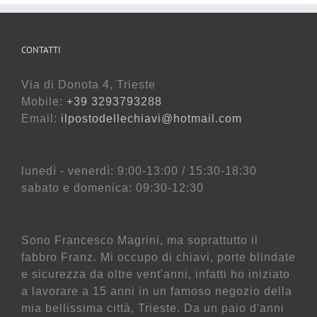
CONTATTI
Via di Donota 4, Trieste
Mobile:
+39 3293793288
Email:
ilpostodellechiavi@hotmail.com
lunedì - venerdì: 9:00-13:00 / 15:30-18:30
sabato e domenica: 09:30-12:30
Sono Francesco Magrini, ma soprattutto il
fabbro Franz. Mi occupo di chiavi, porte blindate
e sicurezza da oltre vent'anni, infatti ho iniziato
a lavorare a 15 anni in un famoso negozio della
mia bellissima città, Trieste. Da un paio d'anni