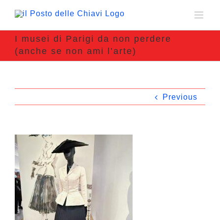
I musei di Parigi da non perdere
(anche se non ami l’arte)
Previous