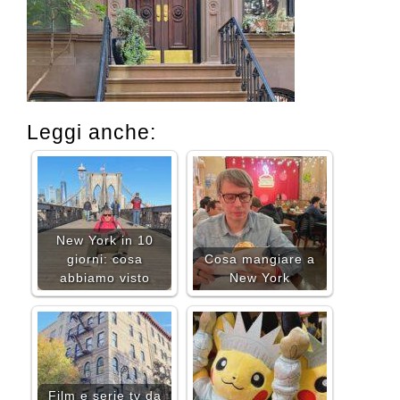
Leggi anche:
New York in 10
giorni: cosa
Cosa mangiare a
abbiamo visto
New York
Film e serie tv da