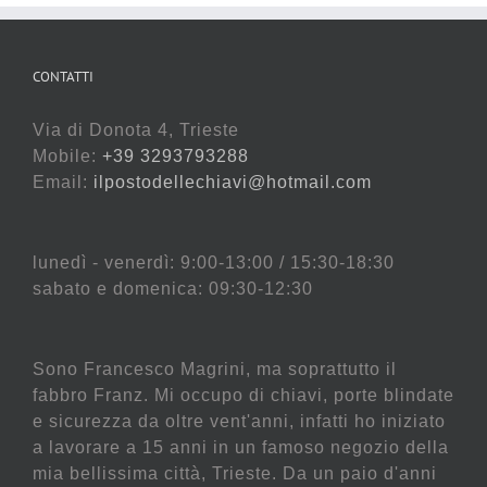
CONTATTI
Via di Donota 4, Trieste
Mobile:
+39 3293793288
Email:
ilpostodellechiavi@hotmail.com
lunedì - venerdì: 9:00-13:00 / 15:30-18:30
sabato e domenica: 09:30-12:30
Sono Francesco Magrini, ma soprattutto il
fabbro Franz. Mi occupo di chiavi, porte blindate
e sicurezza da oltre vent'anni, infatti ho iniziato
a lavorare a 15 anni in un famoso negozio della
mia bellissima città, Trieste. Da un paio d'anni