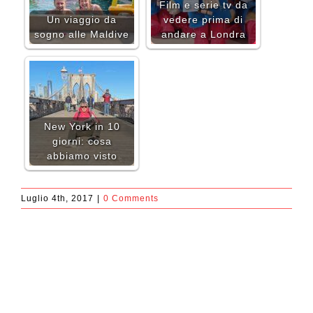
Film e serie tv da
Un viaggio da
vedere prima di
sogno alle Maldive
andare a Londra
New York in 10
giorni: cosa
abbiamo visto
Luglio 4th, 2017
|
0 Comments