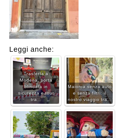
Leggi anche:
Trasferta a
Modena: porta
blindata in
Maiorca senza auto
sicurezza e tour
e senza filtri: il
tra…
nostro viaggio tra…