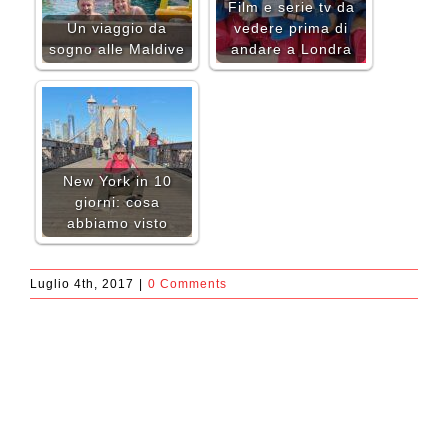
Film e serie tv da
Un viaggio da
vedere prima di
sogno alle Maldive
andare a Londra
New York in 10
giorni: cosa
abbiamo visto
Luglio 4th, 2017
|
0 Comments