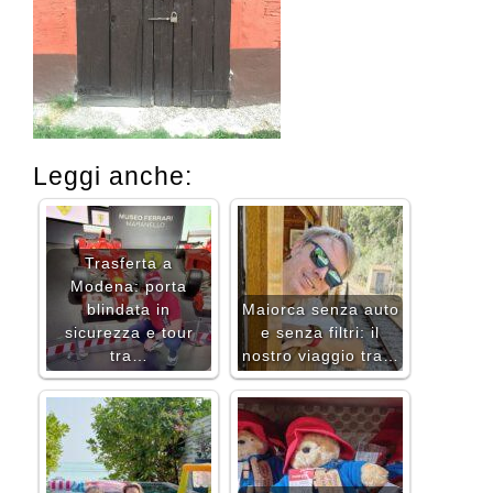
Leggi anche:
Trasferta a
Modena: porta
blindata in
Maiorca senza auto
sicurezza e tour
e senza filtri: il
tra…
nostro viaggio tra…