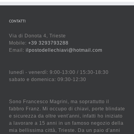
CONTATTI
Via di Donota 4, Trieste
Mobile:
+39 3293793288
Email:
ilpostodellechiavi@hotmail.com
lunedì - venerdì: 9:00-13:00 / 15:30-18:30
sabato e domenica: 09:30-12:30
Sono Francesco Magrini, ma soprattutto il
fabbro Franz. Mi occupo di chiavi, porte blindate
e sicurezza da oltre vent'anni, infatti ho iniziato
a lavorare a 15 anni in un famoso negozio della
mia bellissima città, Trieste. Da un paio d'anni