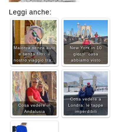
Leggi anche:
Maiorca senza auto
New York in 10
e senza filtri: il
giorni: cosa
nostro viaggio tra…
abbiamo visto
Cosa vedere a
Cosa vedere in
Londra: le tappe
Andalusia
imperdibili