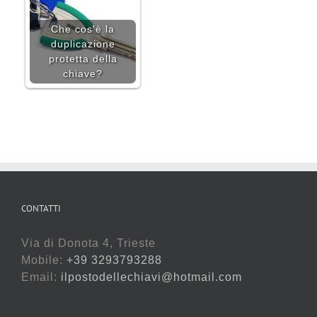
Che cos'è la
duplicazione
protetta della
chiave?
CONTATTI
Via di Donota 4, Trieste
Mobile:
+39 3293793288
Email:
ilpostodellechiavi@hotmail.com