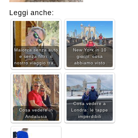
Leggi anche:
Maiorca senza auto
New York in 10
e senza filtri: il
giorni: cosa
nostro viaggio tra…
abbiamo visto
Cosa vedere a
Cosa vedere in
Londra: le tappe
Andalusia
imperdibili