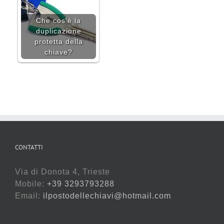
Che cos'è la
duplicazione
protetta della
chiave?
CONTATTI
Via di Donota 4, Trieste
Mobile:
+39 3293793288
Email:
ilpostodellechiavi@hotmail.com