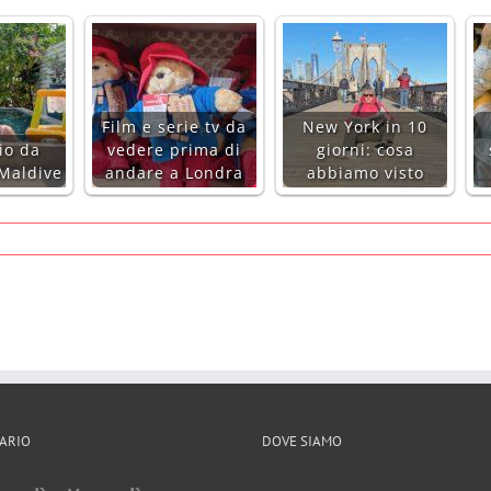
Film e serie tv da
New York in 10
io da
vedere prima di
giorni: cosa
 Maldive
andare a Londra
abbiamo visto
ARIO
DOVE SIAMO