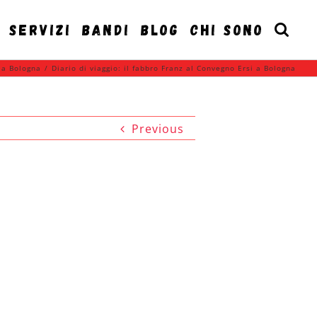
SERVIZI
BANDI
BLOG
CHI SONO
i a Bologna
/
Diario di viaggio: il fabbro Franz al Convegno Ersi a Bologna
Previous