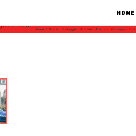
Home
egno Ersi a
Home
/
Diario di viaggio: il fabbro Franz al Convegno Ers