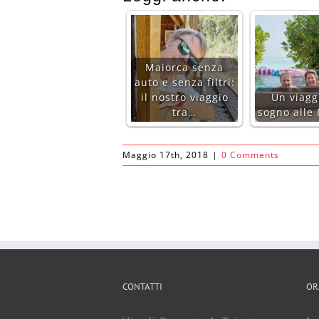
Maiorca senza
auto e senza filtri:
il nostro viaggio
Un viagg
tra…
sogno alle
Maggio 17th, 2018
|
0 Comments
CONTATTI
OR