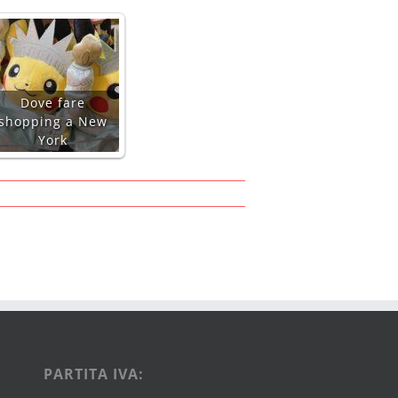
Dove fare
shopping a New
York
PARTITA IVA: