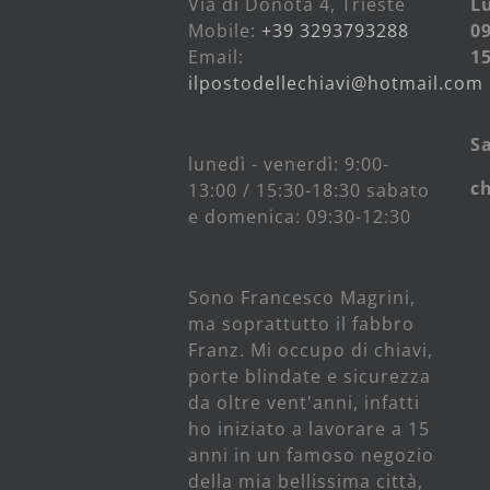
Via di Donota 4, Trieste
Lu
Mobile:
+39 3293793288
09
Email:
15
ilpostodellechiavi@hotmail.com
S
lunedì - venerdì: 9:00-
c
13:00 / 15:30-18:30 sabato
e domenica: 09:30-12:30
Sono Francesco Magrini,
ma soprattutto il fabbro
Franz. Mi occupo di chiavi,
porte blindate e sicurezza
da oltre vent'anni, infatti
ho iniziato a lavorare a 15
anni in un famoso negozio
della mia bellissima città,