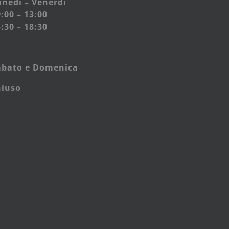
nedì – Venerdì
:00 – 13:00
:30 – 18:30
abato e
Domenica
hiuso