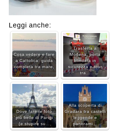
Leggi anche:
Trasferta a
Cosa vedere e fare
Modena: porta
a Cattolica: guida
blindata in
completa tra mare,
sicurezza e tour
…
tra…
Alla scoperta di
Dove fare le foto
Gradara tra castelli
più belle di Parigi
leggende e
(e stupire su…
panorami…