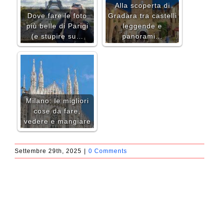
Alla scoperta di
Dove fare le foto
Gradara tra castelli
più belle di Parigi
leggende e
(e stupire su…
panorami…
Milano: le migliori
cose da fare,
vedere e mangiare
Settembre 29th, 2025
|
0 Comments