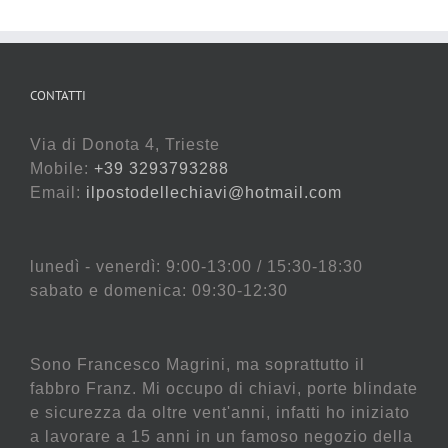
CONTATTI
Via di Donota 4, Trieste
Mobile:
+39 3293793288
Email:
ilpostodellechiavi@hotmail.com
lunedì - venerdì: 9:00-13:00 / 15:30-18:30
sabato e domenica: 09:30-12:30
Sono Francesco Magrini, ma soprattutto il
fabbro Franz. Mi occupo di chiavi, porte blindate
e sicurezza da oltre vent'anni, infatti ho iniziato
a lavorare a 15 anni in un famoso negozio della