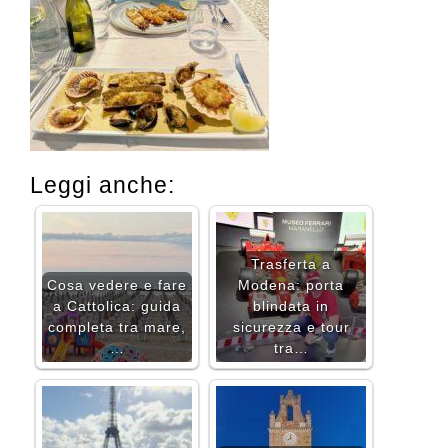
Leggi anche:
Trasferta a
Cosa vedere e fare
Modena: porta
a Cattolica: guida
blindata in
completa tra mare,
sicurezza e tour
…
tra…