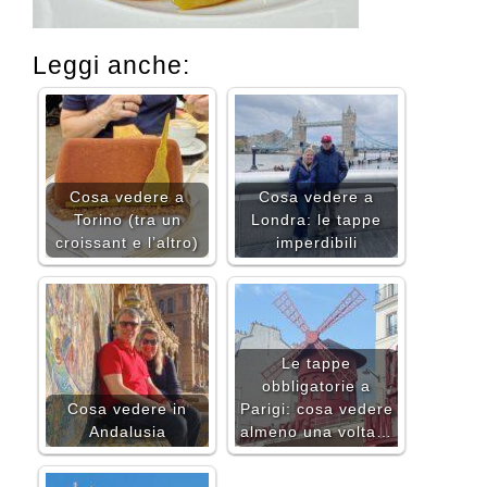
Leggi anche:
Cosa vedere a
Cosa vedere a
Torino (tra un
Londra: le tappe
croissant e l’altro)
imperdibili
Le tappe
obbligatorie a
Cosa vedere in
Parigi: cosa vedere
Andalusia
almeno una volta…