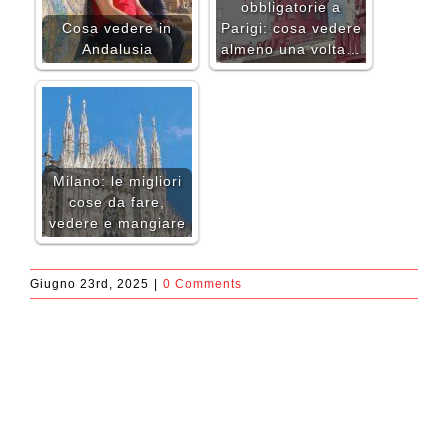
obbligatorie a
Cosa vedere in
Parigi: cosa vedere
Andalusia
almeno una volta…
Milano: le migliori
cose da fare,
vedere e mangiare
Giugno 23rd, 2025
|
0 Comments