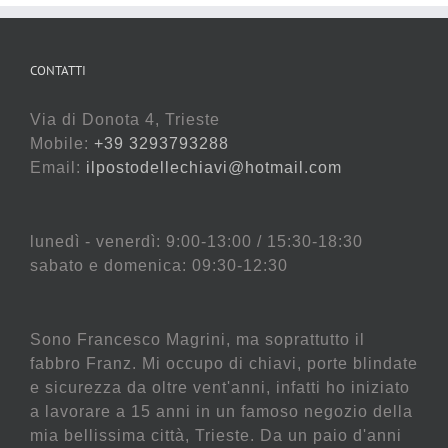
CONTATTI
Via di Donota 4, Trieste
Mobile:
+39 3293793288
Email:
ilpostodellechiavi@hotmail.com
lunedì - venerdì: 9:00-13:00 / 15:30-18:30
sabato e domenica: 09:30-12:30
Sono Francesco Magrini, ma soprattutto il
fabbro Franz. Mi occupo di chiavi, porte blindate
e sicurezza da oltre vent'anni, infatti ho iniziato
a lavorare a 15 anni in un famoso negozio della
mia bellissima città, Trieste. Da un paio d'anni