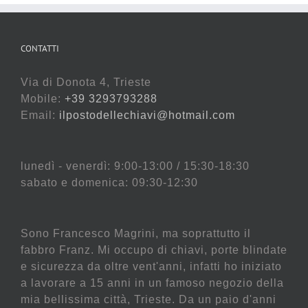
CONTATTI
Via di Donota 4, Trieste
Mobile:
+39 3293793288
Email:
ilpostodellechiavi@hotmail.com
lunedì - venerdì: 9:00-13:00 / 15:30-18:30
sabato e domenica: 09:30-12:30
Sono Francesco Magrini, ma soprattutto il
fabbro Franz. Mi occupo di chiavi, porte blindate
e sicurezza da oltre vent'anni, infatti ho iniziato
a lavorare a 15 anni in un famoso negozio della
mia bellissima città, Trieste. Da un paio d'anni