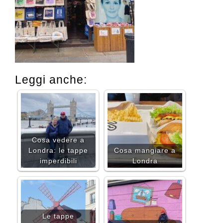
Leggi anche:
Cosa vedere a
Londra: le tappe
Cosa mangiare a
imperdibili
Londra
Le tappe