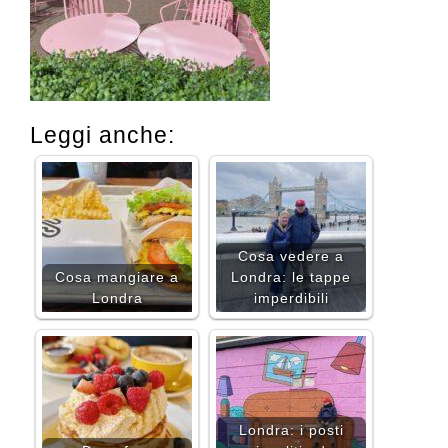
Leggi anche:
Cosa vedere a
Cosa mangiare a
Londra: le tappe
Londra
imperdibili
Londra: i posti