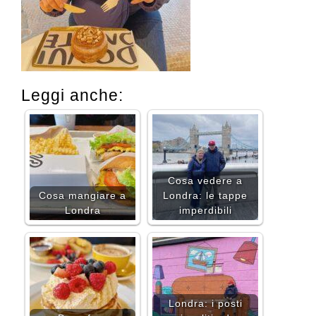
Leggi anche:
Cosa vedere a
Cosa mangiare a
Londra: le tappe
Londra
imperdibili
Londra: i posti